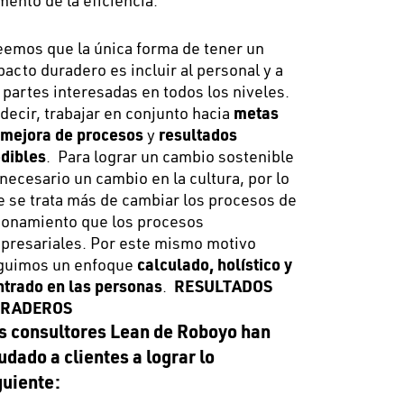
mento de la eficiencia.
eemos que la única forma de tener un
acto duradero es incluir al personal y a
 partes interesadas en todos los niveles.
decir, trabajar en conjunto hacia
metas
 mejora de procesos
y
resultados
dibles
.
Para lograr un cambio sostenible
necesario un cambio en la cultura, por lo
e se trata más de cambiar los procesos de
zonamiento que los procesos
presariales. Por este mismo motivo
guimos un enfoque
calculado, holístico y
ntrado en las personas
.
RESULTADOS
RADEROS
s consultores Lean de Roboyo han
udado a clientes a lograr lo
guiente: