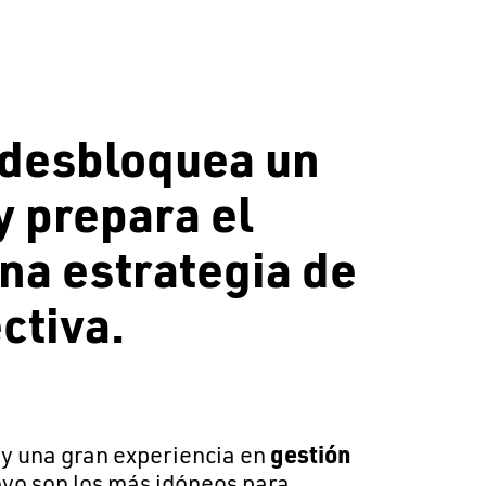
 desbloquea un
y prepara el
na estrategia de
ctiva.
y una gran experiencia en
gestión
oyo son los más idóneos para