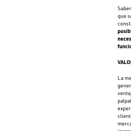
Sabem
que s
const
posib
neces
funci
VALO
La me
gener
venta
palpa
experi
clien
merca