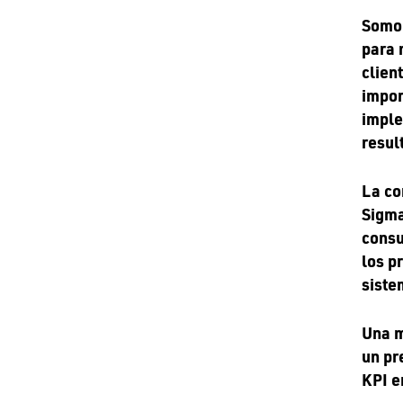
Somo 
para 
clien
impor
imple
resul
La co
Sigma
consu
los p
siste
Una m
un pr
KPI e