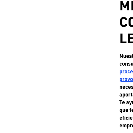
M
C
L
Nuest
consu
proce
prov
neces
aport
Te ay
que t
efici
empre