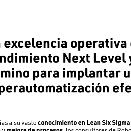
 excelencia operativa
ndimiento Next Level 
mino para implantar u
perautomatización efe
ias a su vasto
conocimiento en Lean Six Sigma
n
y
mejora de procesos
, los consultores de Rob