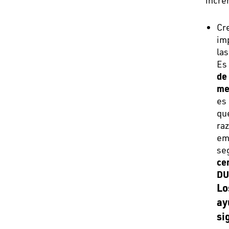
incre
Cr
imp
las
Es 
de
me
es 
qu
ra
em
se
ce
DU
Lo
ay
si