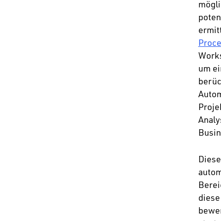
mögli
poten
ermit
Proce
Works
um ein
berüc
Autom
Proje
Analy
Busin
Diese
autom
Berei
diese
bewer