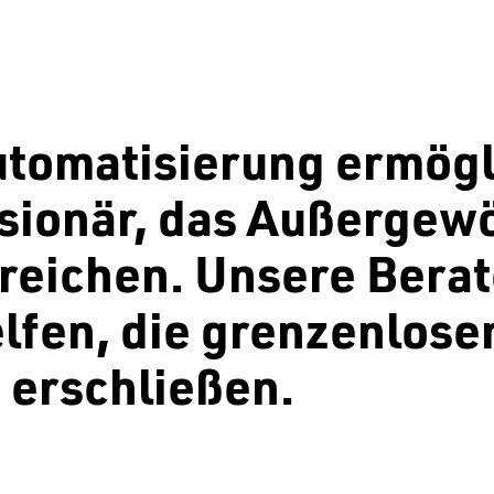
tomatisierung ermögl
sionär, das Außergew
reichen. Unsere Bera
lfen, die grenzenlose
 erschließen.