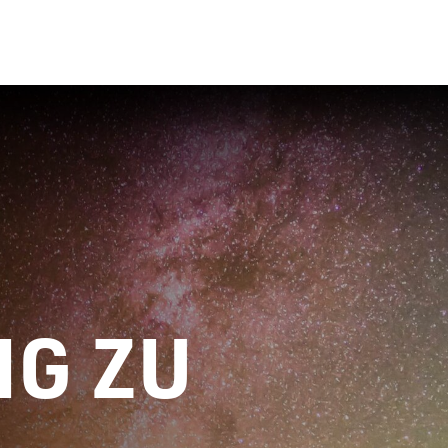
N
DIENSTLEISTUNGEN
TECHNOLOGIEN
PLATTFORM
IND
G ZU