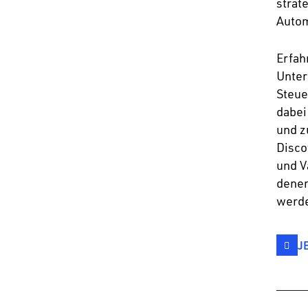
strat
Autom
Erfah
Unter
Steue
dabei
und z
Disco
und V
denen
werd
J