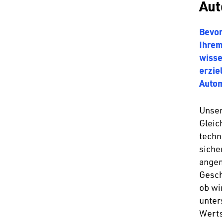
Aut
Bevor
Ihrem
wisse
erzie
Autom
Unser
Gleic
techn
siche
angem
Gesch
ob wi
unter
Werts