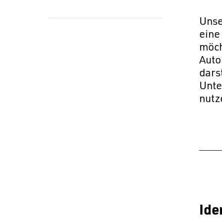
Unse
eine
möch
Auto
dars
Unte
nutz
Ide