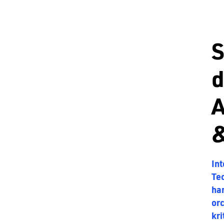
S
d
A
&
Int
Te
ha
orc
kr