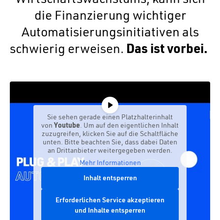
die Finanzierung wichtiger
Automatisierungsinitiativen als
schwierig erweisen.
Das ist vorbei.
Sie sehen gerade einen Platzhalterinhalt
von
Youtube
. Um auf den eigentlichen Inhalt
zuzugreifen, klicken Sie auf die Schaltfläche
unten. Bitte beachten Sie, dass dabei Daten
an Drittanbieter weitergegeben werden.
Mehr Informationen
Inhalt entsperren
Erforderlichen Service akzeptieren
und Inhalte entsperren