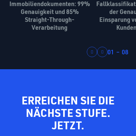
Immobiliendokumenten: 99%
Fallklassifika
Genauigkeit und 85%
der Genau
Straight-Through-
Einsparung v
Verarbeitung
Kunden
01
–
08
ERREICHEN SIE DIE
NÄCHSTE STUFE.
JETZT.