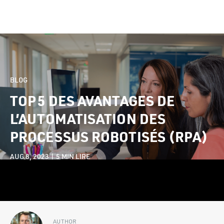
BLOG
TOP 5 DES AVANTAGES DE
L’AUTOMATISATION DES
PROCESSUS ROBOTISÉS (RPA)
AUG 8, 2023 |
5
MIN LIRE
AUTHOR