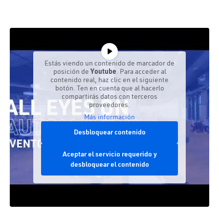
Estás viendo un contenido de marcador de
posición de
Youtube
. Para acceder al
contenido real, haz clic en el siguiente
botón. Ten en cuenta que al hacerlo
compartirás datos con terceros
proveedores.
Más información
Desbloquear contenido
Aceptar el servicio requerido y
desbloquear el contenido