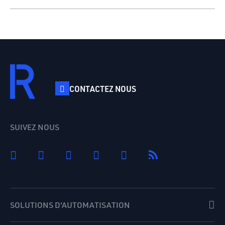
A: Des temps de traitement plus rapides et une plus
grande précision se traduisent par des délais d’exécution
plus courts pour les clients, moins d’erreurs et une
satisfaction accrue.
CONTACTEZ NOUS
SUIVEZ NOUS
SOLUTIONS D'AUTOMATISATION