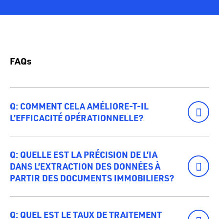
FAQs
Q: COMMENT CELA AMÉLIORE-T-IL
L’EFFICACITÉ OPÉRATIONNELLE?
A: En éliminant la saisie manuelle des données, la
Q: QUELLE EST LA PRÉCISION DE L’IA
solution accélère la prestation de services, réduit les
DANS L’EXTRACTION DES DONNÉES À
coûts opérationnels et libère les équipes pour qu’elles se
PARTIR DES DOCUMENTS IMMOBILIERS?
concentrent sur des activités à plus forte valeur ajoutée
pour les clients.
A: Notre solution atteint une précision de 99 % lors de
Q: QUEL EST LE TAUX DE TRAITEMENT