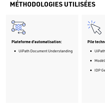
MÉTHODOLOGIES UTILISÉES
Pile tech
Plateforme d’automatisation:
UiPat
UiPath Document Understanding
Modèl
IDP G